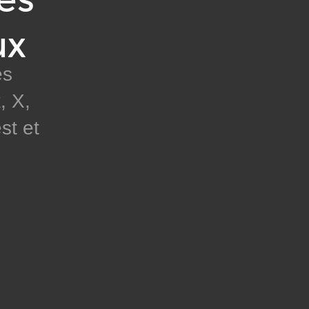
ux
es
, X,
st et