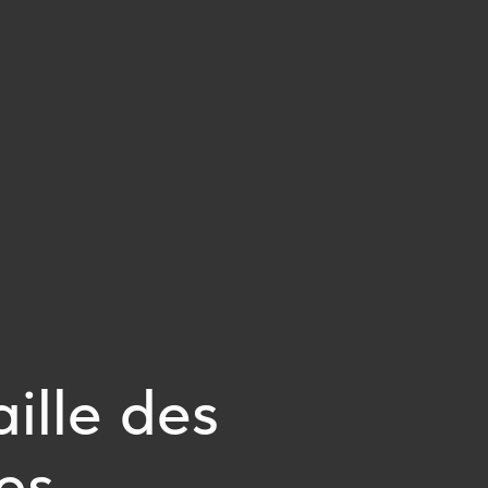
ille des
es